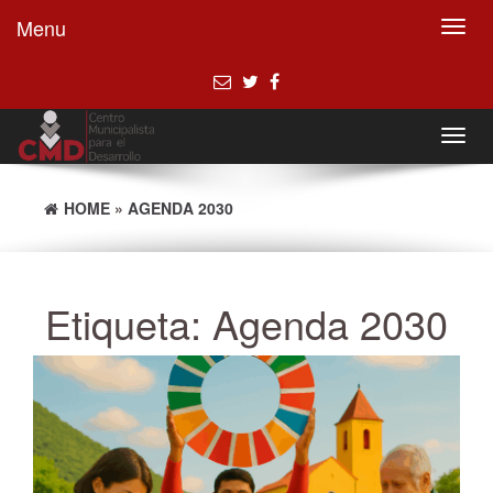
Menu
Toggl
navig
Toggl
navig
HOME
»
AGENDA 2030
Etiqueta:
Agenda 2030