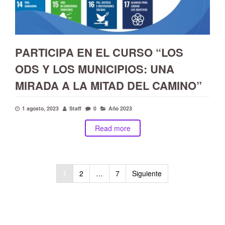
PARTICIPA EN EL CURSO “LOS
ODS Y LOS MUNICIPIOS: UNA
MIRADA A LA MITAD DEL CAMINO”
1 agosto, 2023
Staff
0
Año 2023
Read more
Paginación
1
2
…
7
Siguiente
de
entradas