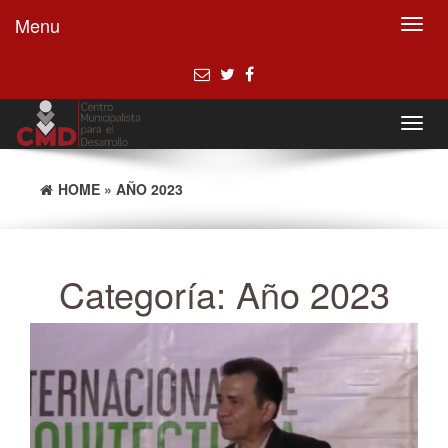
Menu
Toggl
navig
Toggl
navig
HOME
»
AÑO 2023
Categoría:
Año 2023