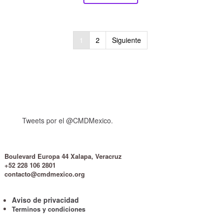
Paginación
1
2
Siguiente
de
entradas
Tweets por el @CMDMexico.
Boulevard Europa 44 Xalapa, Veracruz
+52 228 106 2801
contacto@cmdmexico.org
Aviso de privacidad
Terminos y condiciones