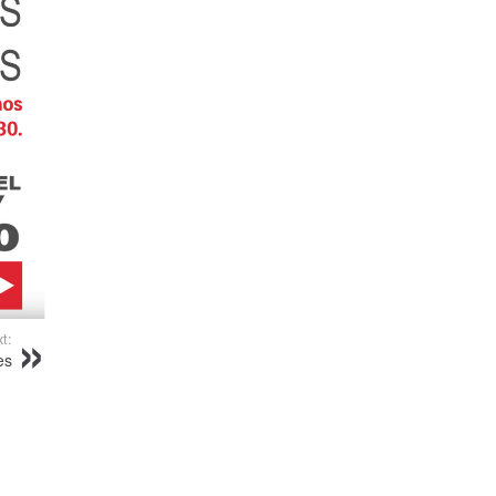
t:
es