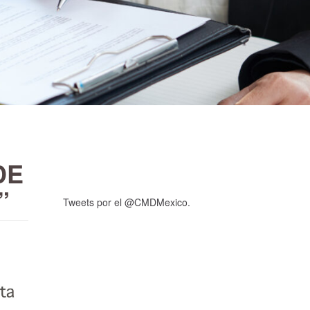
DE
”
Tweets por el @CMDMexico.