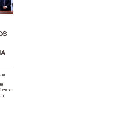
OS
IA
019
de
luca su
tro