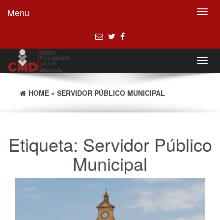
Menu
Toggl
navig
Toggl
navig
HOME
»
SERVIDOR PÚBLICO MUNICIPAL
Etiqueta:
Servidor Público
Municipal