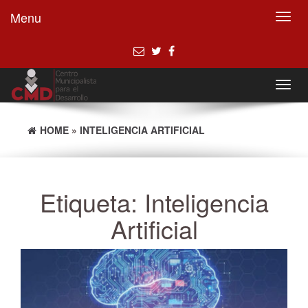
Menu
Toggl
navig
Toggl
navig
HOME
»
INTELIGENCIA ARTIFICIAL
Etiqueta:
Inteligencia
Artificial