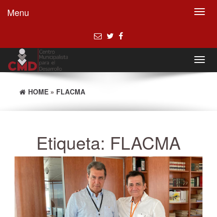
Menu
Toggl
navig
Toggl
navig
HOME
»
FLACMA
Etiqueta:
FLACMA