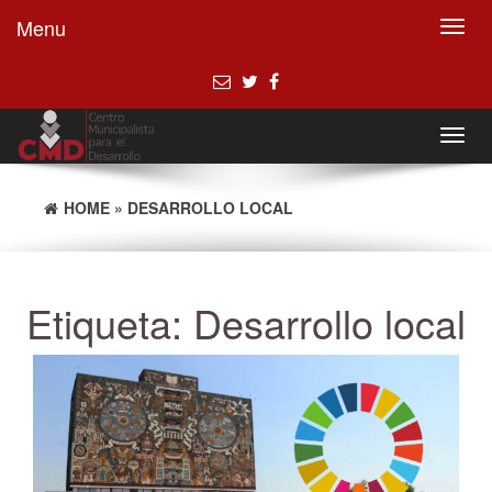
Menu
Toggl
navig
Toggl
navig
HOME
»
DESARROLLO LOCAL
Etiqueta:
Desarrollo local