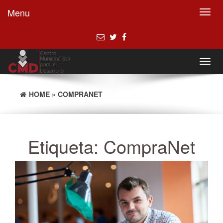
Menu
Toggl
navig
Toggl
navig
HOME
»
COMPRANET
Etiqueta:
CompraNet