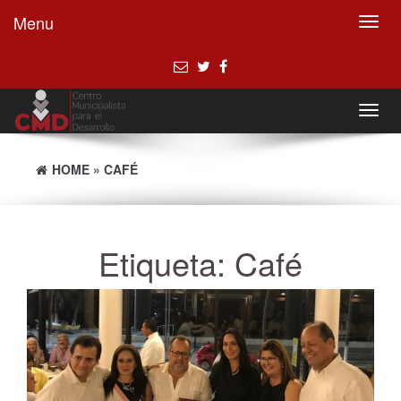
Menu
Toggl
navig
Toggl
navig
HOME
»
CAFÉ
Etiqueta:
Café