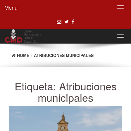
Menu
Toggl
navig
Toggl
navig
HOME
»
ATRIBUCIONES MUNICIPALES
Etiqueta:
Atribuciones
municipales