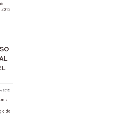
 del
s 2013
RSO
AL
EL
o 2012
en la
gio de