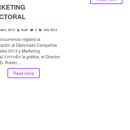
KETING
CTORAL
ubre, 2012
Staff
0
Año 2012
ncurrencia registró la
ración al Diplomado Campañas
ales 2013 y Marketing
l.\r\n\r\nEn la gráfica, el Director
MD, Rubén…
Read more