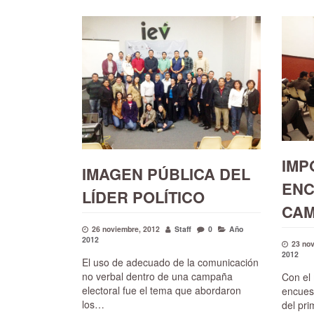
IMP
IMAGEN PÚBLICA DEL
ENC
LÍDER POLÍTICO
CA
26 noviembre, 2012
Staff
0
Año
2012
23 no
2012
El uso de adecuado de la comunicación
no verbal dentro de una campaña
Con el
electoral fue el tema que abordaron
encues
los…
del pr