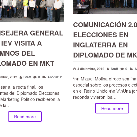
COMUNICACIÓN 2.0
SEJERA GENERAL
ELECCIONES EN
IEV VISITA A
INGLATERRA EN
MNOS DEL
DIPLOMADO DE M
LOMADO EN MKT
4 diciembre, 2012
Staff
0
A
embre, 2012
Staff
0
Año 2012
\r\n Miguel Molina ofrece semina
especial sobre los procesos elec
sar a la recta final, los
en el Reino Unido \r\n \r\nUna j
antes del Diplomado Elecciones
redonda vivieron los…
Marketing Político recibieron la
de la…
Read more
Read more