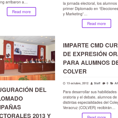
ing arribaron a…
la jornada electoral, los alumnos
primer Diplomado en “Eleccione
Read more
y Marketing”…
Read more
IMPARTE CMD CU
DE EXPRESIÓN OR
PARA ALUMNOS D
COLVER
13 octubre, 2012
Staff
0
Añ
UGURACIÓN DEL
Para desarrollar sus habilidades 
LOMADO
oratoria y el debate, alumnos de
distintas especialidades del Cole
MPAÑAS
Veracruz (COLVER) recibirán…
CTORALES 2013 Y
Read more