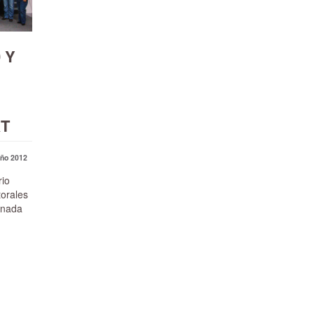
 Y
KT
ño 2012
rio
torales
ornada