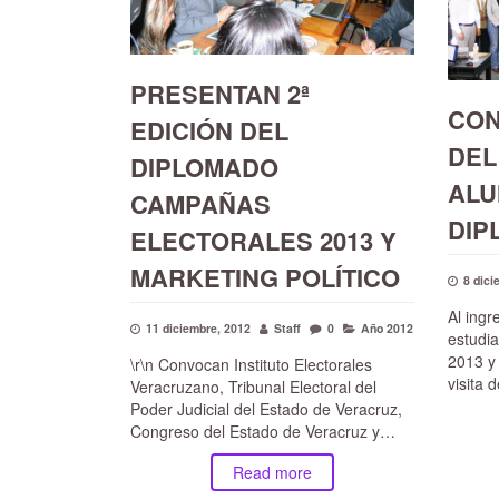
PRESENTAN 2ª
CON
EDICIÓN DEL
DEL 
DIPLOMADO
ALU
CAMPAÑAS
DIP
ELECTORALES 2013 Y
MARKETING POLÍTICO
8 dici
Al ingre
11 diciembre, 2012
Staff
0
Año 2012
estudi
2013 y 
\r\n Convocan Instituto Electorales
visita 
Veracruzano, Tribunal Electoral del
Poder Judicial del Estado de Veracruz,
Congreso del Estado de Veracruz y…
Read more