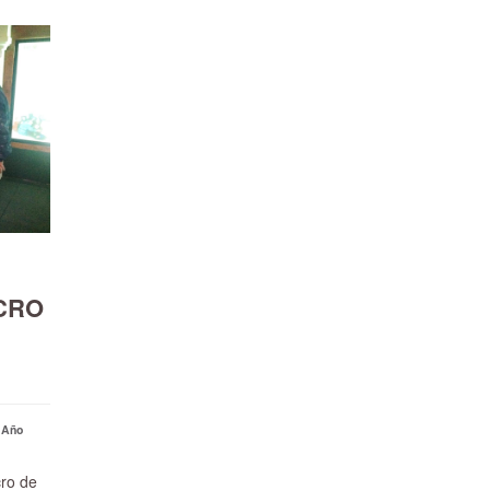
CRO
Año
cro de