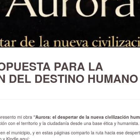
OPUESTA PARA LA
 DEL DESTINO HUMANO
 presento mi obra
“Aurora: el despertar de la nueva civilización hu
ción con el territorio y la ciudadanía desde una base ética y humanista.
en el municipio, y en estas páginas comparto la ruta hacia ese desper
o y Kindle aquí: