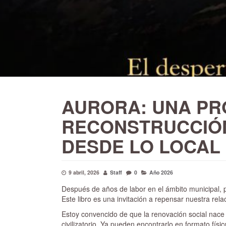
AURORA: UNA PR
RECONSTRUCCIÓN
DESDE LO LOCAL
9 abril, 2026
Staff
0
Año 2026
Después de años de labor en el ámbito municipal,
Este libro es una invitación a repensar nuestra rela
Estoy convencido de que la renovación social nace 
civilizatorio. Ya pueden encontrarlo en formato físic