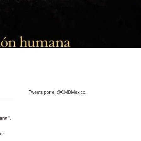
Tweets por el @CMDMexico.
mana”
.
tar