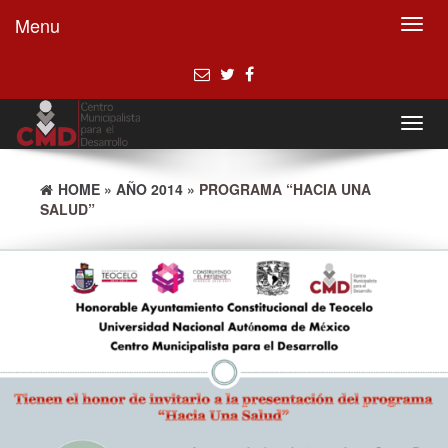
Menu
Toggl
navig
Toggl
navig
HOME
»
AÑO 2014
» PROGRAMA “HACIA UNA
SALUD”