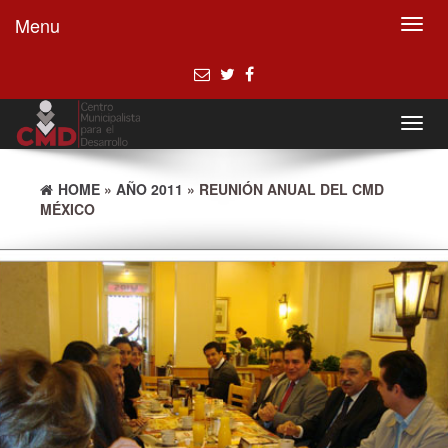
Menu
Toggl
navig
Toggl
navig
HOME
»
AÑO 2011
» REUNIÓN ANUAL DEL CMD
MÉXICO