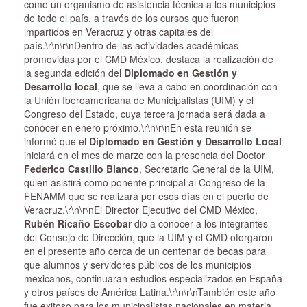
como un organismo de asistencia técnica a los municipios
de todo el país, a través de los cursos que fueron
impartidos en Veracruz y otras capitales del
país.\r\n\r\nDentro de las actividades académicas
promovidas por el CMD México, destaca la realización de
la segunda edición del
Diplomado en Gestión y
Desarrollo local
, que se lleva a cabo en coordinación con
la Unión Iberoamericana de Municipalistas (UIM) y el
Congreso del Estado, cuya tercera jornada será dada a
conocer en enero próximo.\r\n\r\nEn esta reunión se
informó que el
Diplomado en Gestión y Desarrollo Local
iniciará en el mes de marzo con la presencia del Doctor
Federico Castillo Blanco
, Secretario General de la UIM,
quien asistirá como ponente principal al Congreso de la
FENAMM que se realizará por esos días en el puerto de
Veracruz.\r\n\r\nEl Director Ejecutivo del CMD México,
Rubén Ricaño Escobar
dio a conocer a los integrantes
del Consejo de Dirección, que la UIM y el CMD otorgaron
en el presente año cerca de un centenar de becas para
que alumnos y servidores públicos de los municipios
mexicanos, continuaran estudios especializados en España
y otros países de América Latina.\r\n\r\nTambién este año
fue exitoso para los municipalistas nacionales en materia