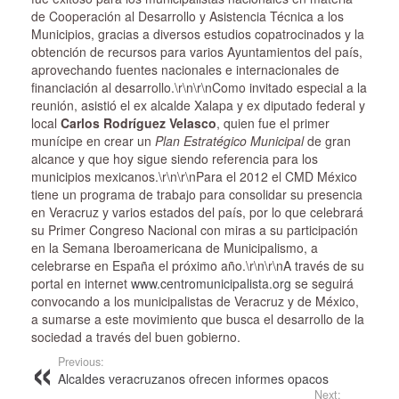
de Cooperación al Desarrollo y Asistencia Técnica a los
Municipios, gracias a diversos estudios copatrocinados y la
obtención de recursos para varios Ayuntamientos del país,
aprovechando fuentes nacionales e internacionales de
financiación al desarrollo.\r\n\r\nComo invitado especial a la
reunión, asistió el ex alcalde Xalapa y ex diputado federal y
local
Carlos Rodríguez Velasco
, quien fue el primer
munícipe en crear un
Plan Estratégico Municipal
de gran
alcance y que hoy sigue siendo referencia para los
municipios mexicanos.\r\n\r\nPara el 2012 el CMD México
tiene un programa de trabajo para consolidar su presencia
en Veracruz y varios estados del país, por lo que celebrará
su Primer Congreso Nacional con miras a su participación
en la Semana Iberoamericana de Municipalismo, a
celebrarse en España el próximo año.\r\n\r\nA través de su
portal en internet
www.centromunicipalista.org
se seguirá
convocando a los municipalistas de Veracruz y de México,
a sumarse a este movimiento que busca el desarrollo de la
sociedad a través del buen gobierno.
Previous:
Alcaldes veracruzanos ofrecen informes opacos
Next: