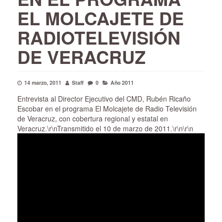
EL MOLCAJETE DE
RADIOTELEVISIÓN
DE VERACRUZ
14 marzo, 2011
Staff
0
Año 2011
Entrevista al Director Ejecutivo del CMD, Rubén Ricaño
Escobar en el programa El Molcajete de Radio Televisión
de Veracruz, con cobertura regional y estatal en
Veracruz.\r\nTransmitido el 10 de marzo de 2011.\r\n\r\n